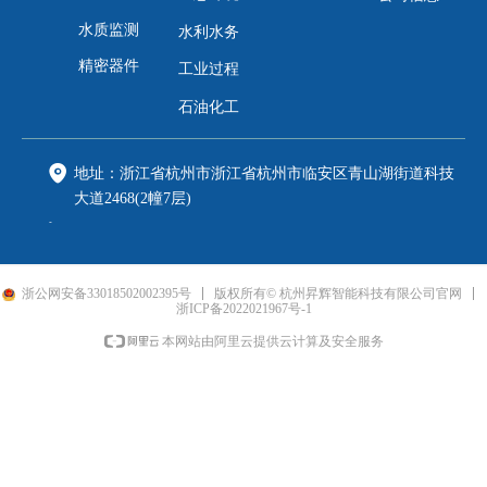
水质监测
水利水务
精密器件
工业过程
石油化工
地址：
浙江省杭州市浙江省杭州市临安区青山湖街道科技
大道2468(2幢7层)
电话：
0571-89818216
邮箱：
shenghui@fpi-inc.com
浙公网安备33018502002395号
版权所有© 杭州昇辉智能科技有限公司官网
手机：
188xxxx8888
浙ICP备2022021967号-1
本网站由阿里云提供云计算及安全服务