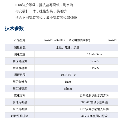
IP68
防护等级，抵抗盐雾腐蚀，耐水淹
与安装杆一体，挂接安装，易维护
适合不同安装管径，最小安装管径DN300
技术参数
产品型号
BWATER-3200
（一体化电波流速仪）
BWATE
测量参数
水位、流速、流量
测速范围
0.1m/s~5m/s
测速分辨力
1mm/s
测速准确度
±1%FS
测距范围
（0.2~10）m
测距分辨力
1mm
测距准确度
±5mm
流速方向
自动检测识别水流方向
俯仰角补偿
30
°~60°自动识别补偿
水平角补偿
±15°以内手动输入补偿
时段平均流速
30s~300s
范围内可设