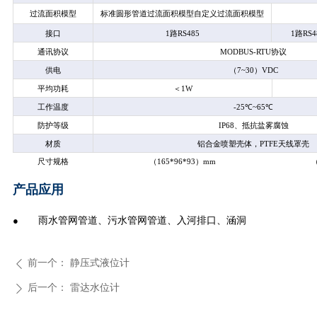
过流面积模型
标准圆形管道过流面积模型自定义过流面积模型
接口
1
路RS485
1
路RS4
通讯协议
MODBUS-RTU
协议
供电
（7~30）VDC
平均功耗
＜1W
工作温度
-25
℃~65℃
防护等级
IP68
、抵抗盐雾腐蚀
材质
铝合金喷塑壳体，PTFE天线罩壳
尺寸规格
（165*96*93）mm
（
产品应用
●
雨水管网管道、污水管网管道、入河排口、涵洞
前一个：
静压式液位计
ꄴ
后一个：
雷达水位计
ꄲ