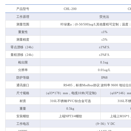
产品型号
CHL-200
C
工作原理
荧光法
测量范围
叶绿素a：(0-50/500)ug/L其他量程可定制；温度
重复性
≤1%
测量精度
≤5%
零点漂移（24h）
±1%F.S.
量程漂移（24h）
±3%F.S.
检出限
0.1ug
分辨率
0.01ug/L
防护等级
IP68
通讯接口
RS485
，标准Modbus协议 波特率 9600 地址位
尺寸规格
（φ33*178）mm，电缆10米(可定制)
（φ16*146）
材质
316L
不锈钢/PVC/钛合金可选
316L
不锈
重量
0.5kg
安装螺纹
上端NPT3/4螺纹
上端上M16*1 
工作电压
（9~36）V DC