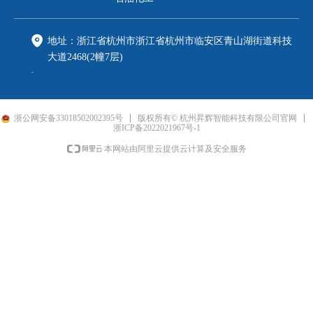
地址：
浙江省杭州市浙江省杭州市临安区青山湖街道科技
大道2468(2幢7层)
电话：
0571-89818216
邮箱：
shenghui@fpi-inc.com
浙公网安备33018502002395号
版权所有© 杭州昇辉智能科技有限公司官网
手机：
188xxxx8888
浙ICP备2022021967号-1
本网站由阿里云提供云计算及安全服务