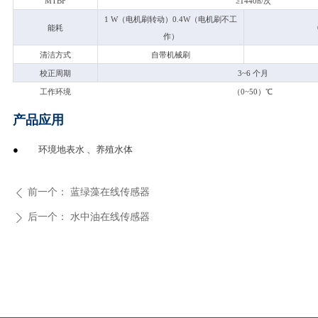
MTBF
≥1440h/次
1 W
（电机刷转动）0.4W（电机刷不工
能耗
作）
清洁方式
自带机械刷
校正周期
3~6
个月
工作环境
（0~50）℃
产品应用
●
环境地表水 、养殖水体
前一个：
蓝绿藻在线传感器
ꄴ
后一个：
水中油在线传感器
ꄲ