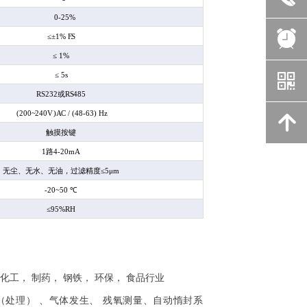
-25%
뀥
≤±1
%
F.S
≤ 1%
낃
≤ 5s
RS
232
或
RS
485
(200
~
240
V
)
A
C / (48
-
63) Hz
녕
触摸按键
1
路4-20mA
无尘、无水、无油，过滤精度
≤
5
μ
m
-20
~
50
℃
≤
95%RH
化工， 制药， 钢铁， 环保， 食品行业
（处理） 、气体发生、 残氧测量、自动惰封系