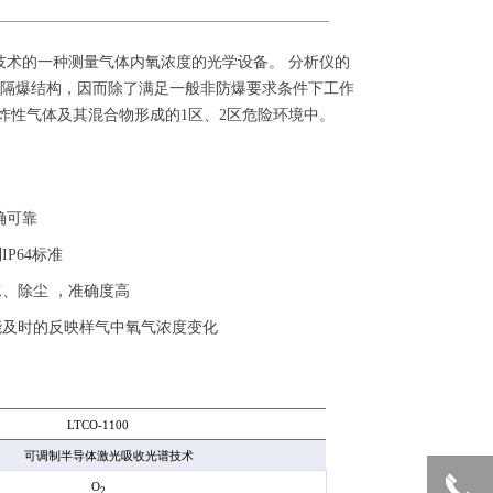
LAS技术的一种测量气体内氧浓度的光学设备。 分析仪的
b整体隔爆结构，因而除了满足一般非防爆要求条件下工作
的爆炸性气体及其混合物形成的1区、2区危险环境中。
确可靠
P64标准
、除尘 ，准确度高
能及时的反映样气中氧气浓度变化
LTCO-1100
制半导体激光吸收光谱技术
끅
O
2