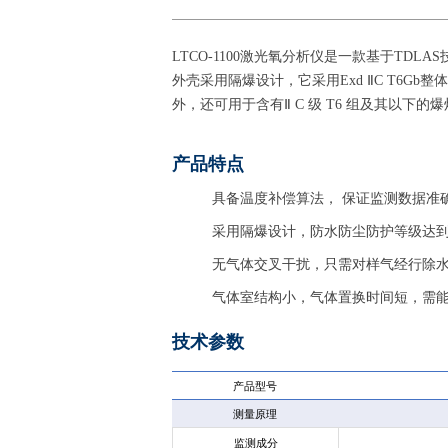
LTCO-1100激光氧分析仪是一款基于TD
外壳采用隔爆设计，它采用Exd ⅡC T6G
外，还可用于含有Ⅱ C 级 T6 组及其以下
产品特点
具备温度补偿算法， 保证监测数据准
采用隔爆设计，防水防尘防护等级达到I
无气体交叉干扰，只需对样气经行除水
气体室结构小，气体置换时间短，需
技术参数
产品型号
测量原理
可调
监测成分