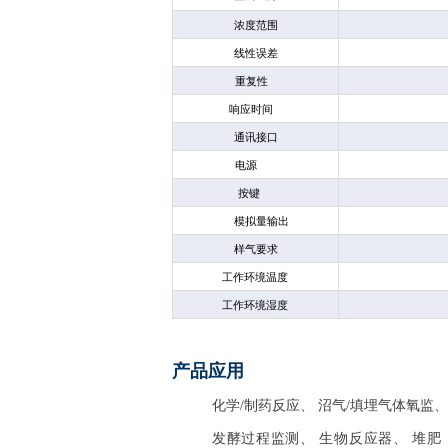
浓度范围
0
线性误差
重复性
响应时间
通讯接口
电源
按键
模拟量输出
样气要求
工作环境温度
工作环境湿度
产品应用
化学/制药反应、 沼气/填埋气体氧监、
发酵过程监测、 生物反应器、 堆肥